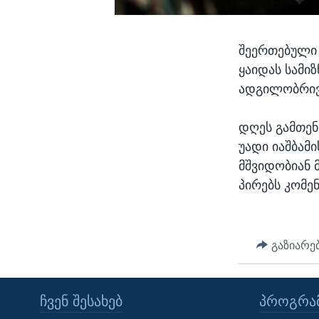
შეერთებული 
ყაიდას სამი
ადგილობრივ
დღეს გამთენ
უადი იაშბამ
მშვიდობიან 
პირებს კომე
გაზიარე
ᲩᲕᲔᲜ ᲨᲔᲡᲐᲮᲔᲑ
ᲞᲠᲝᲒᲠᲐᲛ
Learning English