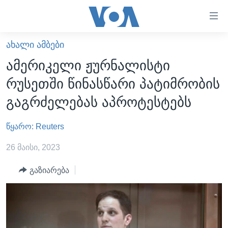
ბმულები
ხელმისაწვდომობისთვის
გადადით
ᲐᲮᲐᲚᲘ ᲐᲛᲑᲔᲑᲘ
ᲛᲗᲐᲕᲐᲠᲘ
მთავარზე
ამერიკელი ჟურნალისტი
გადადით
ᲐᲮᲐᲚᲘ ᲐᲛᲑᲔᲑᲘ
რუსეთში წინასწარი პატიმრობის
მთავარ
ᲡᲐᲥᲐᲠᲗᲕᲔᲚᲝ
ნავიგაციაზე
გაგრძელებას აპროტესტებს
ᲐᲨᲨ
გადადით
ძიებაზე
წყარო: Reuters
ᲐᲨᲨ-ᲘᲡ ᲐᲠᲩᲔᲕᲜᲔᲑᲘ 2024
ᲛᲡᲝᲤᲚᲘᲝ
26 მაისი, 2023
ᲕᲘᲓᲔᲝᲔᲑᲘ
გაზიარება
ᲒᲐᲓᲐᲪᲔᲛᲔᲑᲘ
ᲡᲮᲕᲐ ᲡᲘᲐᲮᲚᲔᲔᲑᲘ
ᲕᲐᲨᲘᲜᲒᲢᲝᲜᲘ ᲓᲦᲔᲡ
ᲠᲣᲡᲔᲗᲘᲡ ᲨᲔᲭᲠᲐ ᲣᲙᲠᲐᲘᲜᲐᲨᲘ
ᲮᲔᲓᲕᲐ ᲕᲐᲨᲘᲜᲒᲢᲝᲜᲘᲓᲐᲜ
ᲞᲝᲚᲘᲢᲘᲙᲐ