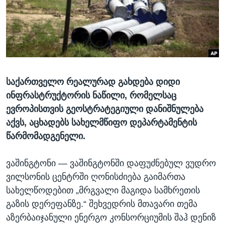
ᲡᲢᲣᲓᲘᲐ ᲕᲐᲨᲘᲜᲒᲢᲝᲜᲘ
ᲔᲙᲝᲜᲝᲛᲘᲙᲐ
Learning English
ᲯᲐᲜᲛᲠᲗᲔᲚᲝᲑᲐ
ᲗᲕᲐᲚᲘ ᲒᲕᲐᲓᲔᲕᲜᲔᲗ
ᲛᲔᲪᲜᲘᲔᲠᲔᲑᲐ
ᲘᲜᲢᲔᲠᲕᲘᲣ
საქართველო რეალურად გახდება დიდი
ᲙᲣᲚᲢᲣᲠᲐ
ენები
ინფრასტრუქტორის ნაწილი, რომელსაც
ᲒᲐᲚᲘᲚᲔᲝ
ევროპისთვის გეოსტრატეგიული დანიშნულება
ᲓᲔᲖᲘᲜᲤᲝᲠᲛᲐᲪᲘᲐ
აქვს, აცხადებს სახელმწიფო დეპარტამენტის
წარმომადგენელი.
ᲕᲐᲨᲘᲜᲒᲢᲝᲜᲘ —
ვაშინგტონში დაფუძნებულ ვუდრო
ვილსონის ცენტრში ღონისძიება გაიმართა
სახელწოდებით „მრგვალი მაგიდა სამხრეთის
გაზის დერეფანზე.“ შეხვედრის მთავარი თემა
აზერბაიჯანული ენერგო კონსორციუმის შაჰ დენიზ