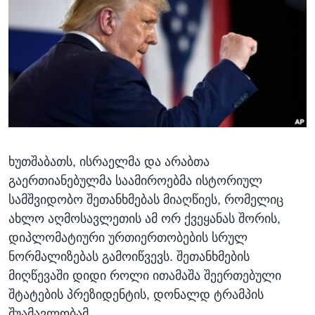
ᲡᲢᲣᲓᲘᲐ ᲕᲐᲨᲘᲜᲒᲢᲝᲜᲘ
ᲔᲙᲝᲜᲝᲛᲘᲙᲐ
Learning English
ᲯᲐᲜᲛᲠᲗᲔᲚᲝᲑᲐ
ᲗᲕᲐᲚᲘ ᲒᲕᲐᲓᲔᲕᲜᲔᲗ
ᲛᲔᲪᲜᲘᲔᲠᲔᲑᲐ
ᲘᲜᲢᲔᲠᲕᲘᲣ
ᲙᲣᲚᲢᲣᲠᲐ
ენები
ᲒᲐᲚᲘᲚᲔᲝ
ხუთშაბათს, ისრაელმა და არაბთა
ᲓᲔᲖᲘᲜᲤᲝᲠᲛᲐᲪᲘᲐ
გაერთიანებულმა საამიროებმა ისტორიულ
სამშვიდობო შეთანხმებას მიაღწიეს, რომელიც
ახლო აღმოსავლეთის ამ ორ ქვეყანას შორის,
დიპლომატიური ურთიერთობების სრულ
ნორმალიზებას გამოიწვევს. შეთანხმების
მიღწევაში დიდი როლი ითამაშა შეერთებული
შტატების პრეზიდენტის, დონალდ ტრამპის
შუამავლობამ.