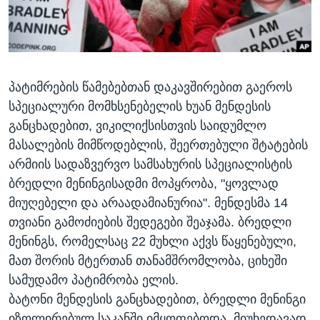
ᲡᲢᲣᲓᲘᲐ ᲕᲐᲨᲘᲜᲒᲢᲝᲜᲘ
ᲔᲙᲝᲜᲝᲛᲘᲙᲐ
Learning English
ᲯᲐᲜᲛᲠᲗᲔᲚᲝᲑᲐ
ᲗᲕᲐᲚᲘ ᲒᲕᲐᲓᲔᲕᲜᲔᲗ
ᲛᲔᲪᲜᲘᲔᲠᲔᲑᲐ
პატიმრების წამებებთან დაკავშირებით გაეროს
ᲘᲜᲢᲔᲠᲕᲘᲣ
სპეციალური მომხსენებელის ხუან მენდესის
ᲙᲣᲚᲢᲣᲠᲐ
განცხადებით, ვიკილიქსისთვის საიდუმლო
ენები
ᲒᲐᲚᲘᲚᲔᲝ
მასალების მიმწოდებლის, შეერთებული შტატების
არმიის სადაზვერვო სამსახურის სპეციალისტის
ᲓᲔᲖᲘᲜᲤᲝᲠᲛᲐᲪᲘᲐ
ბრედლი მენინგისადმი მოპყრობა, "ყოვლად
მიუღებელი და არაადამიანურია". მენდესმა 14
თვიანი გამოძიების შედეგები შეაჯამა. ბრედლი
მენინგს, რომელსაც 22 მუხლი აქვს წაყენებული,
მათ შორის მტერთან თანამშრომლობა, ციხეში
სამუდამო პატიმრობა ელის.
ბატონი მენდესის განცხადებით, ბრედლი მენინგი
იზოლირებულ საკანში იმყოფებოდა, მიუხედავად