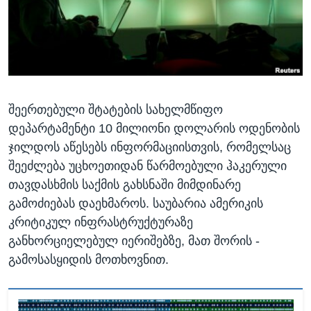
ᲡᲢᲣᲓᲘᲐ ᲕᲐᲨᲘᲜᲒᲢᲝᲜᲘ
ᲔᲙᲝᲜᲝᲛᲘᲙᲐ
Learning English
ᲯᲐᲜᲛᲠᲗᲔᲚᲝᲑᲐ
ᲗᲕᲐᲚᲘ ᲒᲕᲐᲓᲔᲕᲜᲔᲗ
ᲛᲔᲪᲜᲘᲔᲠᲔᲑᲐ
ᲘᲜᲢᲔᲠᲕᲘᲣ
შეერთებული შტატების სახელმწიფო
ᲙᲣᲚᲢᲣᲠᲐ
ენები
დეპარტამენტი 10 მილიონი დოლარის ოდენობის
ᲒᲐᲚᲘᲚᲔᲝ
ჯილდოს აწესებს ინფორმაციისთვის, რომელსაც
ᲓᲔᲖᲘᲜᲤᲝᲠᲛᲐᲪᲘᲐ
შეეძლება უცხოეთიდან წარმოებული ჰაკერული
თავდასხმის საქმის გახსნაში მიმდინარე
გამოძიებას დაეხმაროს. საუბარია ამერიკის
კრიტიკულ ინფრასტრუქტურაზე
განხორციელებულ იერიშებზე, მათ შორის -
გამოსასყიდის მოთხოვნით.