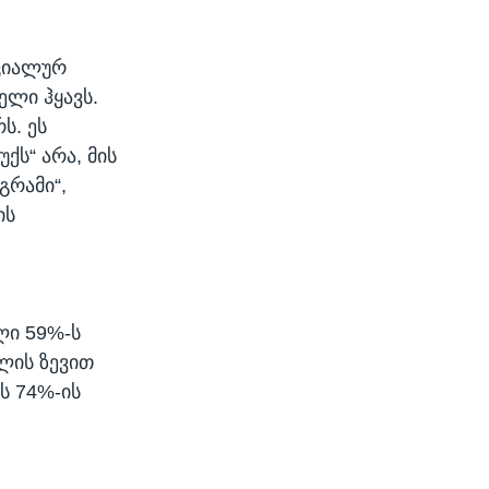
ოციალურ
ელი ჰყავს.
ს. ეს
ქს“ არა, მის
გრამი“,
ის
ლი 59%-ს
წლის ზევით
ს 74%-ის