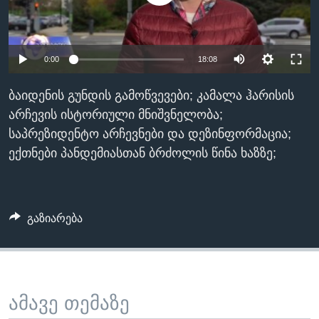
ᲡᲢᲣᲓᲘᲐ ᲕᲐᲨᲘᲜᲒᲢᲝᲜᲘ
ᲔᲙᲝᲜᲝᲛᲘᲙᲐ
Learning English
ᲯᲐᲜᲛᲠᲗᲔᲚᲝᲑᲐ
0:00
18:08
ᲗᲕᲐᲚᲘ ᲒᲕᲐᲓᲔᲕᲜᲔᲗ
ᲛᲔᲪᲜᲘᲔᲠᲔᲑᲐ
ᲘᲜᲢᲔᲠᲕᲘᲣ
ბაიდენის გუნდის გამოწვევები; კამალა ჰარისის
არჩევის ისტორიული მნიშვნელობა;
ᲙᲣᲚᲢᲣᲠᲐ
ენები
საპრეზიდენტო არჩევნები და დეზინფორმაცია;
ᲒᲐᲚᲘᲚᲔᲝ
ექთნები პანდემიასთან ბრძოლის წინა ხაზზე;
ᲓᲔᲖᲘᲜᲤᲝᲠᲛᲐᲪᲘᲐ
გაზიარება
ამავე თემაზე