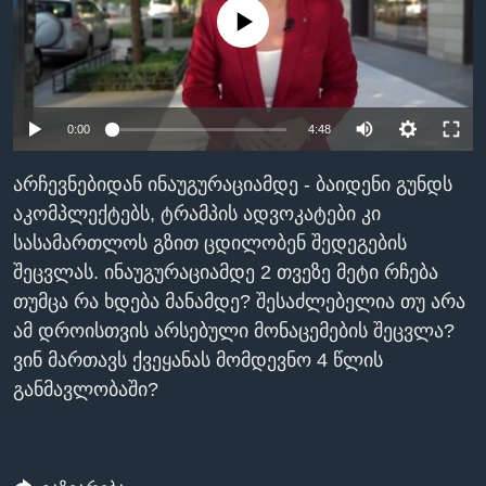
No media source currently available
ᲡᲢᲣᲓᲘᲐ ᲕᲐᲨᲘᲜᲒᲢᲝᲜᲘ
ᲔᲙᲝᲜᲝᲛᲘᲙᲐ
Learning English
ᲯᲐᲜᲛᲠᲗᲔᲚᲝᲑᲐ
ᲗᲕᲐᲚᲘ ᲒᲕᲐᲓᲔᲕᲜᲔᲗ
ᲛᲔᲪᲜᲘᲔᲠᲔᲑᲐ
0:00
4:48
ᲘᲜᲢᲔᲠᲕᲘᲣ
ᲙᲣᲚᲢᲣᲠᲐ
არჩევნებიდან ინაუგურაციამდე - ბაიდენი გუნდს
ენები
აკომპლექტებს, ტრამპის ადვოკატები კი
ᲒᲐᲚᲘᲚᲔᲝ
სასამართლოს გზით ცდილობენ შედეგების
ᲓᲔᲖᲘᲜᲤᲝᲠᲛᲐᲪᲘᲐ
შეცვლას. ინაუგურაციამდე 2 თვეზე მეტი რჩება
თუმცა რა ხდება მანამდე? შესაძლებელია თუ არა
ამ დროისთვის არსებული მონაცემების შეცვლა?
ვინ მართავს ქვეყანას მომდევნო 4 წლის
განმავლობაში?