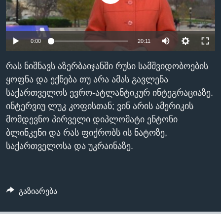
ᲡᲢᲣᲓᲘᲐ ᲕᲐᲨᲘᲜᲒᲢᲝᲜᲘ
ᲔᲙᲝᲜᲝᲛᲘᲙᲐ
Learning English
ᲯᲐᲜᲛᲠᲗᲔᲚᲝᲑᲐ
0:00
20:11
ᲗᲕᲐᲚᲘ ᲒᲕᲐᲓᲔᲕᲜᲔᲗ
ᲛᲔᲪᲜᲘᲔᲠᲔᲑᲐ
ᲘᲜᲢᲔᲠᲕᲘᲣ
რას ნიშნავს აზერბაიჯანში რუსი სამშვიდობოების
ყოფნა და ექნება თუ არა ამას გავლენა
ᲙᲣᲚᲢᲣᲠᲐ
ენები
საქართველოს ევრო-ატლანტიკურ ინტეგრაციაზე.
ᲒᲐᲚᲘᲚᲔᲝ
ინტერვიუ ლუკ კოფისთან; ვინ არის ამერიკის
ᲓᲔᲖᲘᲜᲤᲝᲠᲛᲐᲪᲘᲐ
მომდევნო პირველი დიპლომატი ენტონი
ბლინკენი და რას ფიქრობს ის ნატოზე,
საქართველოსა და უკრაინაზე.
გაზიარება