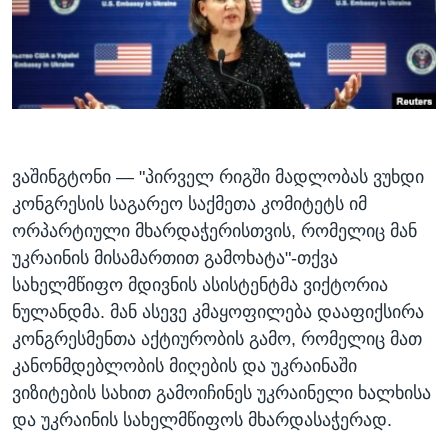
ᲡᲢᲣᲓᲘᲐ ᲕᲐᲨᲘᲜᲒᲢᲝᲜᲘ
ᲔᲙᲝᲜᲝᲛᲘᲙᲐ
Learning English
ᲯᲐᲜᲛᲠᲗᲔᲚᲝᲑᲐ
ᲗᲕᲐᲚᲘ ᲒᲕᲐᲓᲔᲕᲜᲔᲗ
ᲛᲔᲪᲜᲘᲔᲠᲔᲑᲐ
ᲘᲜᲢᲔᲠᲕᲘᲣ
ᲙᲣᲚᲢᲣᲠᲐ
ᲕᲐᲨᲘᲜᲒᲢᲝᲜᲘ —
"პირველ რიგში მადლობას ვუხდი
ენები
ᲒᲐᲚᲘᲚᲔᲝ
კონგრესის საგარეო საქმეთა კომიტეტს იმ
ორპარტიული მხარდაჭერისთვის, რომელიც მან
ᲓᲔᲖᲘᲜᲤᲝᲠᲛᲐᲪᲘᲐ
უკრაინის მისამართით გამოხატა"-თქვა
სახელმწიფო მდივნის ასისტენტმა ვიქტორია
ნულანდმა. მან ასევე კმაყოფილება დააფიქსირა
კონგრესმენთა აქტიურობის გამო, რომელიც მათ
კანონმდებლობის მიღების და უკრაინაში
ვიზიტების სახით გამოიჩინეს უკრაინელი ხალხისა
და უკრაინის სახელმწიფოს მხარდასაჭერად.