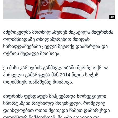
ᲡᲢᲣᲓᲘᲐ ᲕᲐᲨᲘᲜᲒᲢᲝᲜᲘ
ᲔᲙᲝᲜᲝᲛᲘᲙᲐ
Learning English
ᲯᲐᲜᲛᲠᲗᲔᲚᲝᲑᲐ
ᲗᲕᲐᲚᲘ ᲒᲕᲐᲓᲔᲕᲜᲔᲗ
ᲛᲔᲪᲜᲘᲔᲠᲔᲑᲐ
ამერიკელმა მოთხილამურემ მიკაეილა შიფრინმა
ᲘᲜᲢᲔᲠᲕᲘᲣ
ოლიმპიადაზე თხილამურებით მთიდან
ᲙᲣᲚᲢᲣᲠᲐ
სწრაფდაშვებაში ყველა მეტოქე დაამარცხა და
ენები
ᲒᲐᲚᲘᲚᲔᲝ
ოქროს მედალი მოიპოვა.
ᲓᲔᲖᲘᲜᲤᲝᲠᲛᲐᲪᲘᲐ
ეს მისი კარიერის განმავლობაში მეორე ოქროა.
პირველი გამარჯვება მან 2014 წლის სოჭის
ოლიმპიურ თამაშებზე მოიპოვა.
შიფრინს ფეხდაფეხ მიჰყვებოდა ნორვეგიელი
სპორტსმენი რაგნილდ მოვინკელი, რომელიც
დაახლოებით ოთხი მეათედი წამით დამარცხდა
ოლიმპიურ ჩემპიონთან. მესამე ადგილი და