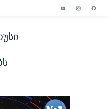
რუსი
ბს