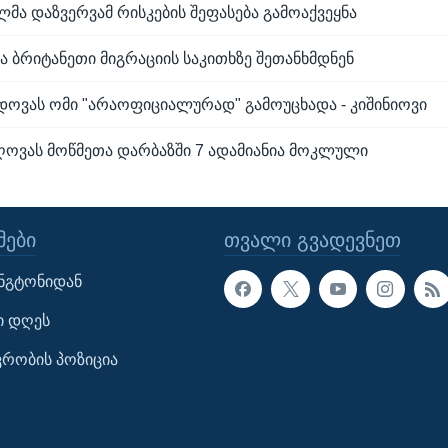
ლმა დაზვერვამ რისკების შეფასება გამოაქვეყნა
 ბრიტანეთი მიგრაციის საკითხზე შეთანხმდნენ
ოვას ომი "არაოფიციალურად" გამოუცხადა - კიშინიოვი
ეღოვას მოწმეთა დარბაზში 7 ადამიანია მოკლული
ᲔᲑᲘ
ᲗᲕᲐᲚᲘ ᲒᲕᲐᲓᲔᲕᲜᲔᲗ
ინგტონიდან
ი დღეს
ავრობის პოზიცია