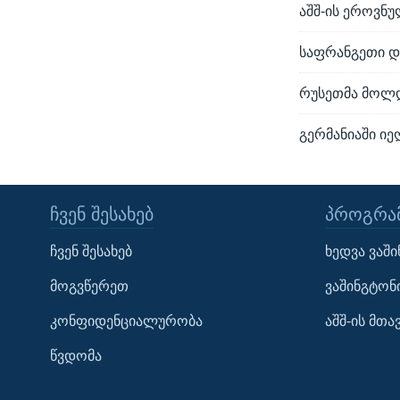
აშშ-ის ეროვნუ
საფრანგეთი და
რუსეთმა მოლდ
გერმანიაში ი
ᲩᲕᲔᲜ ᲨᲔᲡᲐᲮᲔᲑ
ᲞᲠᲝᲒᲠᲐᲛ
Learning English
ჩვენ შესახებ
ხედვა ვაშ
ᲗᲕᲐᲚᲘ ᲒᲕᲐᲓᲔᲕᲜᲔᲗ
მოგვწერეთ
ვაშინგტონ
კონფიდენციალურობა
აშშ-ის მთ
წვდომა
ენები