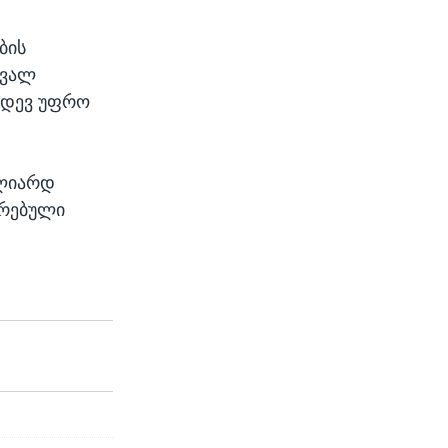
SHARE
ბის
ავალ
კიდევ უფრო
.
ილიარდ
ირებული
width
px