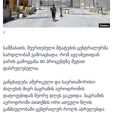
ᲡᲢᲣᲓᲘᲐ ᲕᲐᲨᲘᲜᲒᲢᲝᲜᲘ
ᲔᲙᲝᲜᲝᲛᲘᲙᲐ
Learning English
ᲯᲐᲜᲛᲠᲗᲔᲚᲝᲑᲐ
ᲗᲕᲐᲚᲘ ᲒᲕᲐᲓᲔᲕᲜᲔᲗ
ᲛᲔᲪᲜᲘᲔᲠᲔᲑᲐ
ᲘᲜᲢᲔᲠᲕᲘᲣ
F
ᲙᲣᲚᲢᲣᲠᲐ
ენები
სამშაბათს, შეერთებული შტატების ცენტრალურმა
ᲒᲐᲚᲘᲚᲔᲝ
სარდლობამ გამოაცხადა, რომ ავღანეთიდან
ᲓᲔᲖᲘᲜᲤᲝᲠᲛᲐᲪᲘᲐ
ჯარის გამოყვანა 90 პროცენტზე მეტით
დასრულებულია.
განცხადება ამერიკული და საერთაშორისო
ძალების მიერ ბაგრამის აეროდრომის
დატოვებიდან მეორე დღეს გაკეთდა. ბაგრამის
აეროდრომი თითქმის ორი ათეული წლის
განმავლობაში ცენტრალურ როლს ასრულებდა