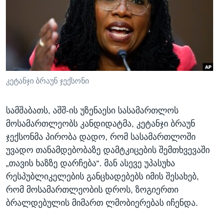
ᲡᲢᲣᲓᲘᲐ ᲕᲐᲨᲘᲜᲒᲢᲝᲜᲘ
ᲔᲙᲝᲜᲝᲛᲘᲙᲐ
Learning English
ᲯᲐᲜᲛᲠᲗᲔᲚᲝᲑᲐ
ᲗᲕᲐᲚᲘ ᲒᲕᲐᲓᲔᲕᲜᲔᲗ
ᲛᲔᲪᲜᲘᲔᲠᲔᲑᲐ
ᲘᲜᲢᲔᲠᲕᲘᲣ
ᲙᲣᲚᲢᲣᲠᲐ
კეტანჯი ბრაუნ ჯექსონი
ენები
ᲒᲐᲚᲘᲚᲔᲝ
სამშაბათს, აშშ-ის უზენაესი სასამართლოს
ᲓᲔᲖᲘᲜᲤᲝᲠᲛᲐᲪᲘᲐ
მოსამართლეობს კანდიდატმა, კეტანჯი ბრაუნ
ჯექსონმა პირობა დადო, რომ სასამართლოში
უვადო თანამდებობაზე დამტკიცების შემთხვევაში
„თავის ხაზზე დარჩება“. მან ასევე უპასუხა
რესპუბლიკელების განცხადებებს იმის შესახებ,
რომ მოსამართლეობის დროს, ზოგიერთი
ბრალდებულის მიმართ ლმობიერებას იჩენდა.