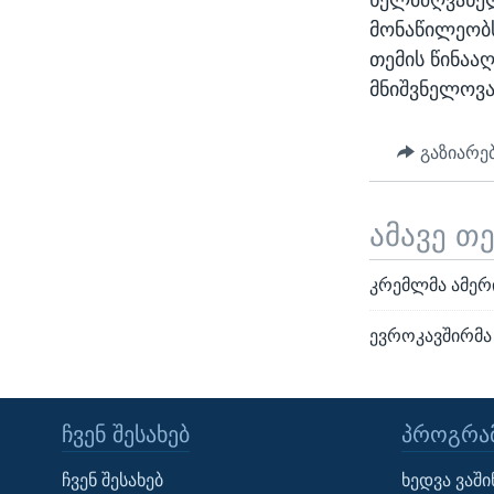
მონაწილეობს
თემის წინაა
მნიშვნელოვა
გაზიარე
ამავე თ
კრემლმა ამერ
ევროკავშირმა
ᲩᲕᲔᲜ ᲨᲔᲡᲐᲮᲔᲑ
ᲞᲠᲝᲒᲠᲐᲛ
Learning English
ჩვენ შესახებ
ხედვა ვაშ