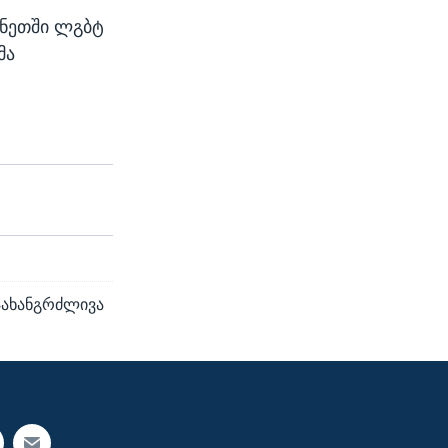
ჩნეთში ლგბტ
მა
აახანგრძლივა