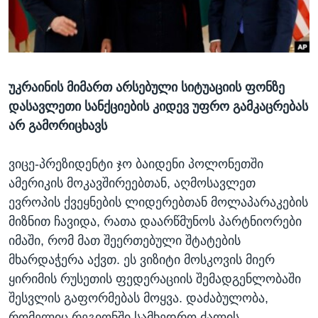
ᲡᲢᲣᲓᲘᲐ ᲕᲐᲨᲘᲜᲒᲢᲝᲜᲘ
ᲔᲙᲝᲜᲝᲛᲘᲙᲐ
Learning English
ᲯᲐᲜᲛᲠᲗᲔᲚᲝᲑᲐ
ᲗᲕᲐᲚᲘ ᲒᲕᲐᲓᲔᲕᲜᲔᲗ
ᲛᲔᲪᲜᲘᲔᲠᲔᲑᲐ
უკრაინის მიმართ არსებული სიტუაციის ფონზე
ᲘᲜᲢᲔᲠᲕᲘᲣ
დასავლეთი სანქციების კიდევ უფრო გამკაცრებას
ᲙᲣᲚᲢᲣᲠᲐ
არ გამორიცხავს
ენები
ᲒᲐᲚᲘᲚᲔᲝ
ვიცე-პრეზიდენტი ჯო ბაიდენი პოლონეთში
ᲓᲔᲖᲘᲜᲤᲝᲠᲛᲐᲪᲘᲐ
ამერიკის მოკავშირეებთან, აღმოსავლეთ
ევროპის ქვეყნების ლიდერებთან მოლაპარაკების
მიზნით ჩავიდა, რათა დაარწმუნოს პარტნიორები
იმაში, რომ მათ შეერთებული შტატების
მხარდაჭერა აქვთ. ეს ვიზიტი მოსკოვის მიერ
ყირიმის რუსეთის ფედერაციის შემადგენლობაში
შესვლის გაფორმებას მოყვა. დაძაბულობა,
რომელიც რეგიონში სამხედრო ძალის