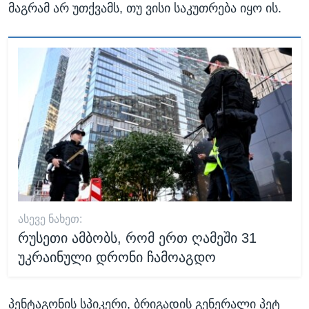
მაგრამ არ უთქვამს, თუ ვისი საკუთრება იყო ის.
ᲐᲡᲔᲕᲔ ᲜᲐᲮᲔᲗ:
რუსეთი ამბობს, რომ ერთ ღამეში 31
უკრაინული დრონი ჩამოაგდო
პენტაგონის სპიკერი, ბრიგადის გენერალი პეტ