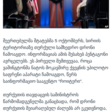
ᲡᲢᲣᲓᲘᲐ ᲕᲐᲨᲘᲜᲒᲢᲝᲜᲘ
ᲔᲙᲝᲜᲝᲛᲘᲙᲐ
Learning English
ᲯᲐᲜᲛᲠᲗᲔᲚᲝᲑᲐ
ᲗᲕᲐᲚᲘ ᲒᲕᲐᲓᲔᲕᲜᲔᲗ
ᲛᲔᲪᲜᲘᲔᲠᲔᲑᲐ
ᲘᲜᲢᲔᲠᲕᲘᲣ
შეერთებულმა შტატებმა 5 ოქტომბერს, სირიის
ᲙᲣᲚᲢᲣᲠᲐ
ენები
ტერიტორიაზე თურქული სამხედრო დრონი
ᲒᲐᲚᲘᲚᲔᲝ
ჩამოაგდო. ინფორმაციას ამის შესახებ პენტაგონი
ᲓᲔᲖᲘᲜᲤᲝᲠᲛᲐᲪᲘᲐ
ავრცელებს. ეს პირველი შემთვევაა, როცა
ვაშინგტონმა ნატოს მოკავშირე ქვეყნის უპილოტო
საფრენი აპარატი ჩამოაგდო, წერს
საინფორმაციო სააგენტო "როიტერი".
თურქეთის თავდაცვის სამინისტროს
წარმომადგენელმა განაცხადა, რომ დრონი
თურქეთის შეიარაღებულ ძალებს არ ეკუთვნოდა,