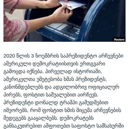
ᲡᲢᲣᲓᲘᲐ ᲕᲐᲨᲘᲜᲒᲢᲝᲜᲘ
ᲔᲙᲝᲜᲝᲛᲘᲙᲐ
Learning English
ᲯᲐᲜᲛᲠᲗᲔᲚᲝᲑᲐ
ᲗᲕᲐᲚᲘ ᲒᲕᲐᲓᲔᲕᲜᲔᲗ
ᲛᲔᲪᲜᲘᲔᲠᲔᲑᲐ
ᲘᲜᲢᲔᲠᲕᲘᲣ
ᲙᲣᲚᲢᲣᲠᲐ
ენები
2020 წლის 3 ნოემბრის საპრეზიდენტო არჩევნები
ᲒᲐᲚᲘᲚᲔᲝ
ამერიკული დემოკრატიისთვის ერთგვარი
ᲓᲔᲖᲘᲜᲤᲝᲠᲛᲐᲪᲘᲐ
გამოცდა იქნება. პირველად ისტორიაში,
ამერიკელთა უმეტესობა ხმას პრეზიდენტს,
კანონმდებლებს და ადგილობრივ ოფიციალურ
პირებს, ფოსტით საშუალებით აირჩევს.
პრეზიდენტი დონალდ ტრამპი გამუდმებით
იმეორებს, რომ ფოსტით ხმის მიცემა არჩევნების
შედეგებს გააყალბებს. დემოკრატებს
განსაკუთრებით აშფოთებთ საფოსტო სამსახურში