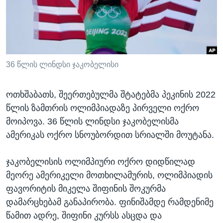
ᲡᲢᲣᲓᲘᲐ ᲕᲐᲨᲘᲜᲒᲢᲝᲜᲘ
ᲔᲙᲝᲜᲝᲛᲘᲙᲐ
Learning English
ᲯᲐᲜᲛᲠᲗᲔᲚᲝᲑᲐ
ᲗᲕᲐᲚᲘ ᲒᲕᲐᲓᲔᲕᲜᲔᲗ
ᲛᲔᲪᲜᲘᲔᲠᲔᲑᲐ
ᲘᲜᲢᲔᲠᲕᲘᲣ
36 წლის ლინდსი ჯაკობელისი
ᲙᲣᲚᲢᲣᲠᲐ
ენები
ოთხშაბათს, შეერთებულმა შტატებმა პეკინის 2022
ᲒᲐᲚᲘᲚᲔᲝ
წლის ზამთრის ოლიმპიადაზე პირველი ოქრო
ᲓᲔᲖᲘᲜᲤᲝᲠᲛᲐᲪᲘᲐ
მოიპოვა. 36 წლის ლინდსი ჯაკობელისმა
ამერიკას ოქრო სნოუბორდით სრიალში მოუტანა.
ჯაკობელისის ოლიმპიური ოქრო დიდწილად
მეორე ამერიკელი მოთხილამურის, ოლიმპიადის
ფავორიტის მიკელა შიფინის შოკურმა
დამარცხებამ განაპირობა. ფინიშამდე რამდენიმე
წამით ადრე, შიფინი კურსს ასცდა და