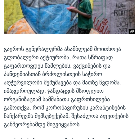
ᲡᲢᲣᲓᲘᲐ ᲕᲐᲨᲘᲜᲒᲢᲝᲜᲘ
ᲔᲙᲝᲜᲝᲛᲘᲙᲐ
Learning English
ᲯᲐᲜᲛᲠᲗᲔᲚᲝᲑᲐ
ᲗᲕᲐᲚᲘ ᲒᲕᲐᲓᲔᲕᲜᲔᲗ
ᲛᲔᲪᲜᲘᲔᲠᲔᲑᲐ
ᲘᲜᲢᲔᲠᲕᲘᲣ
გაეროს გენერალურმა ასამბლეამ მოითხოვა
ᲙᲣᲚᲢᲣᲠᲐ
ენები
გლობალური აქტიურობა, რათა სწრაფად
ᲒᲐᲚᲘᲚᲔᲝ
გაფართოვდეს წამლების, ვაქცინების და
ᲓᲔᲖᲘᲜᲤᲝᲠᲛᲐᲪᲘᲐ
პანდემიასთან ბრძოლისთვის საჭირო
აღჭურვილობი შემუშავება და მათზე წვდომა.
იმავდროულად, ჯანდაცვის მსოფლიო
ორგანიზაციამ სამშაბათს გაფრთხილება
გამოთქვა, რომ კორონავირუსის კარანტინების
ნაჩქარევმა შემსუბუქებამ, შესაძლოა აფეთქების
განმეორებამდე მიგვიყვანოს.