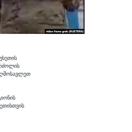
უსეთის
ბრძოლის
 აღმოსავლეთ
გიონის
სეთისთვის