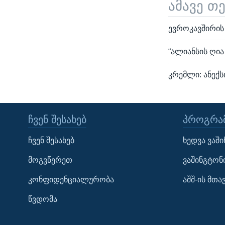
ამავე თ
ევროკავშირის 
“ალიანსის ღი
კრემლი: ანექ
ᲩᲕᲔᲜ ᲨᲔᲡᲐᲮᲔᲑ
ᲞᲠᲝᲒᲠᲐᲛ
Learning English
ჩვენ შესახებ
ხედვა ვაშ
ᲗᲕᲐᲚᲘ ᲒᲕᲐᲓᲔᲕᲜᲔᲗ
მოგვწერეთ
ვაშინგტონ
კონფიდენციალურობა
აშშ-ის მთ
წვდომა
ენები