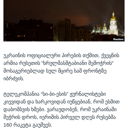
ᲡᲢᲣᲓᲘᲐ ᲕᲐᲨᲘᲜᲒᲢᲝᲜᲘ
ᲔᲙᲝᲜᲝᲛᲘᲙᲐ
Learning English
ᲯᲐᲜᲛᲠᲗᲔᲚᲝᲑᲐ
ᲗᲕᲐᲚᲘ ᲒᲕᲐᲓᲔᲕᲜᲔᲗ
ᲛᲔᲪᲜᲘᲔᲠᲔᲑᲐ
ᲘᲜᲢᲔᲠᲕᲘᲣ
ᲙᲣᲚᲢᲣᲠᲐ
ენები
უკრაინის ოფიციალური პირების თქმით, ქვეყნის
ᲒᲐᲚᲘᲚᲔᲝ
არმია რუსეთის "სრულმასშტაბიანი შემოჭრის"
ᲓᲔᲖᲘᲜᲤᲝᲠᲛᲐᲪᲘᲐ
მოსაგერიებლად სულ მცირე სამ ფრონტზე
იბრძვის.
ტელეკომპანია “სი-ბი-ესის” ჟურნალისტები
კიევიდან და ხარკოვიდან იუწყებიან, რომ ესმით
დაბომბვის ხმები. ვარაუდობენ, რომ უკრაინაში
შეჭრის დროს, იერიშის პირველ დღეს რუსებმა
160 რაკეტა გაუშვეს.