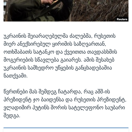
ᲡᲢᲣᲓᲘᲐ ᲕᲐᲨᲘᲜᲒᲢᲝᲜᲘ
ᲔᲙᲝᲜᲝᲛᲘᲙᲐ
Learning English
ᲯᲐᲜᲛᲠᲗᲔᲚᲝᲑᲐ
ᲗᲕᲐᲚᲘ ᲒᲕᲐᲓᲔᲕᲜᲔᲗ
ᲛᲔᲪᲜᲘᲔᲠᲔᲑᲐ
უკრაინის შეიარაღებულმა ძალებმა, რუსეთის
ᲘᲜᲢᲔᲠᲕᲘᲣ
მიერ ანექსირებულ ყირიმის საზღვართან,
ᲙᲣᲚᲢᲣᲠᲐ
ოთხშაბათს სატანკო და ქვეითთა თავდასხმის
ენები
ᲒᲐᲚᲘᲚᲔᲝ
მოგერიების სწავლება გაიარეს. ამის შესახებ
უკრაინის სამხედრო უწყების განცხადებაშია
ᲓᲔᲖᲘᲜᲤᲝᲠᲛᲐᲪᲘᲐ
ნათქვამი.
წვრთნები მას შემდეგ ჩატარდა, რაც აშშ-ის
პრეზიდენტ ჯო ბაიდენსა და რუსეთის პრეზიდენტ,
ვლადიმირ პუტინს შორის სატელეფონო საუბარი
შედგა.