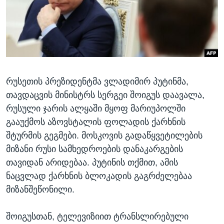
ᲡᲢᲣᲓᲘᲐ ᲕᲐᲨᲘᲜᲒᲢᲝᲜᲘ
ᲔᲙᲝᲜᲝᲛᲘᲙᲐ
Learning English
ᲯᲐᲜᲛᲠᲗᲔᲚᲝᲑᲐ
ᲗᲕᲐᲚᲘ ᲒᲕᲐᲓᲔᲕᲜᲔᲗ
ᲛᲔᲪᲜᲘᲔᲠᲔᲑᲐ
ᲘᲜᲢᲔᲠᲕᲘᲣ
რუსეთის პრეზიდენტმა ვლადიმირ პუტინმა,
ᲙᲣᲚᲢᲣᲠᲐ
ენები
თავდაცვის მინისტრს სერგეი შოიგუს დაავალა,
ᲒᲐᲚᲘᲚᲔᲝ
რუსული ჯარის ალყაში მყოფ მარიუპოლში
ᲓᲔᲖᲘᲜᲤᲝᲠᲛᲐᲪᲘᲐ
გააუქმოს აზოვსტალის ფოლადის ქარხნის
შტურმის გეგმები. მოსკოვის გადაწყვეტილების
მიზანი რუსი სამხედროების დანაკარგების
თავიდან არიდებაა. პუტინის თქმით, ამის
ნაცვლად ქარხნის ბლოკადის გაგრძელებაა
მიზანშეწონილი.
შოიგუსთან, ტელევიზიით ტრანსლირებული