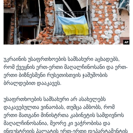
ᲡᲢᲣᲓᲘᲐ ᲕᲐᲨᲘᲜᲒᲢᲝᲜᲘ
ᲔᲙᲝᲜᲝᲛᲘᲙᲐ
Learning English
ᲯᲐᲜᲛᲠᲗᲔᲚᲝᲑᲐ
ᲗᲕᲐᲚᲘ ᲒᲕᲐᲓᲔᲕᲜᲔᲗ
ᲛᲔᲪᲜᲘᲔᲠᲔᲑᲐ
ᲘᲜᲢᲔᲠᲕᲘᲣ
ᲙᲣᲚᲢᲣᲠᲐ
ენები
უკრაინის უსაფრთხოების სამსახური აცხადებს,
ᲒᲐᲚᲘᲚᲔᲝ
რომ ქვეყნის ერთ-ერთი მაღალჩინოსანი და ერთ-
ᲓᲔᲖᲘᲜᲤᲝᲠᲛᲐᲪᲘᲐ
ერთი ბიზნესმენი რუსეთისთვის ჯაშუშობის
ბრალდებით დააკავეს.
უსაფრთხოების სამსახური არ ასახელებს
დაკავებულთა ვინაობას, თუმცა ამბობს, რომ
ერთი მათგანი მინისტრთა კაბინეტის სამდივნოს
მაღალჩინოსანია, მეორე კი ვაჭრობისა და
ინდუსტრიის პალატის ერთ-ერთი დეპარტამენტის