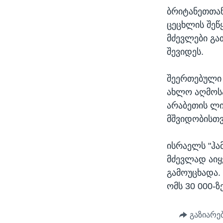
ბრიტანეთთან
ცეცხლის შეწ
მძევლები გა
შევიდეს.
შეერთებული 
ახლო აღმოსა
არაბეთის ლი
მშვიდობისთვი
ისრაელს "ჰა
მძევლად აიყ
გამოუცხადა.
ომს 30 000-ზ
გაზიარე