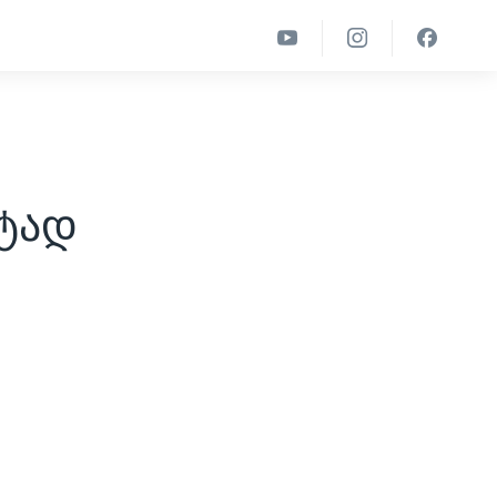
ს
ეტად