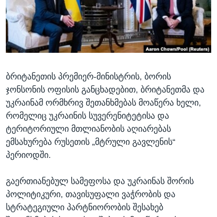
ᲡᲢᲣᲓᲘᲐ ᲕᲐᲨᲘᲜᲒᲢᲝᲜᲘ
ᲔᲙᲝᲜᲝᲛᲘᲙᲐ
Learning English
ᲯᲐᲜᲛᲠᲗᲔᲚᲝᲑᲐ
ᲗᲕᲐᲚᲘ ᲒᲕᲐᲓᲔᲕᲜᲔᲗ
ᲛᲔᲪᲜᲘᲔᲠᲔᲑᲐ
ᲘᲜᲢᲔᲠᲕᲘᲣ
ბრიტანეთის პრემიერ-მინისტრის, ბორის
ᲙᲣᲚᲢᲣᲠᲐ
ენები
ჯონსონის ოფისის განცხადებით, ბრიტანეთმა და
ᲒᲐᲚᲘᲚᲔᲝ
უკრაინამ ორმხრივ შეთანხმებას მოაწერა ხელი,
ᲓᲔᲖᲘᲜᲤᲝᲠᲛᲐᲪᲘᲐ
რომელიც უკრაინის სუვერენიტეტისა და
ტერიტორიული მთლიანობის აღიარებას
ემსახურება რუსეთის „მტრული გავლენის“
პერიოდში.
გაერთიანებულ სამეფოსა და უკრაინას შორის
პოლიტიკური, თავისუფალი ვაჭრობის და
სტრატეგიული პარტნიორობის შესახებ