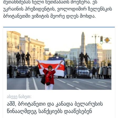
შეთანხმებას ხელი ხუთშაბათს მოეწერა. ეს
უკრაინის პრეზიდენტის, ვოლოდიმირ ზელენსკის
ბრიტანეთში ვიზიტის მეორე დღეს მოხდა.
ᲐᲡᲔᲕᲔ ᲜᲐᲮᲔᲗ:
აშშ, ბრიტანეთი და კანადა ბელარუსის
წინააღმდეგ სანქციებს დააწესებენ