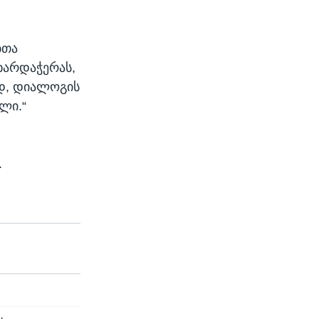
ბთა
ხარდაჭერას,
დ, დიალოგის
ლი.“
.