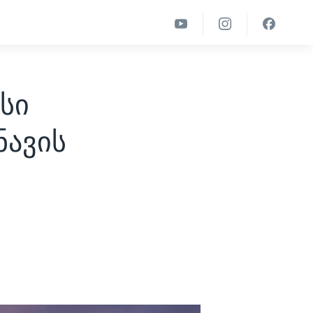
სი
ავის