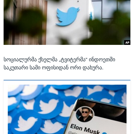
ᲡᲢᲣᲓᲘᲐ ᲕᲐᲨᲘᲜᲒᲢᲝᲜᲘ
ᲔᲙᲝᲜᲝᲛᲘᲙᲐ
Learning English
ᲯᲐᲜᲛᲠᲗᲔᲚᲝᲑᲐ
ᲗᲕᲐᲚᲘ ᲒᲕᲐᲓᲔᲕᲜᲔᲗ
ᲛᲔᲪᲜᲘᲔᲠᲔᲑᲐ
ᲘᲜᲢᲔᲠᲕᲘᲣ
ᲙᲣᲚᲢᲣᲠᲐ
ენები
სოციალურმა ქსელმა „ტვიტერმა“ ინდოეთში
ᲒᲐᲚᲘᲚᲔᲝ
საკუთარი სამი ოფისიდან ორი დახურა.
ᲓᲔᲖᲘᲜᲤᲝᲠᲛᲐᲪᲘᲐ