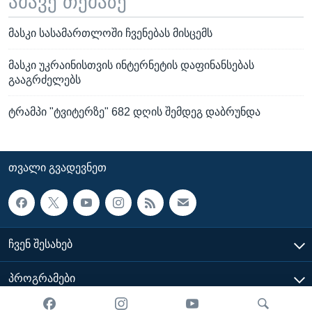
ამავე თემაზე
მასკი სასამართლოში ჩვენებას მისცემს
მასკი უკრაინისთვის ინტერნეტის დაფინანსებას
გააგრძელებს
ტრამპი "ტვიტერზე" 682 დღის შემდეგ დაბრუნდა
ᲗᲕᲐᲚᲘ ᲒᲕᲐᲓᲔᲕᲜᲔᲗ
ᲩᲕᲔᲜ ᲨᲔᲡᲐᲮᲔᲑ
ᲞᲠᲝᲒᲠᲐᲛᲔᲑᲘ