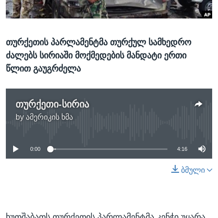
ᲡᲢᲣᲓᲘᲐ ᲕᲐᲨᲘᲜᲒᲢᲝᲜᲘ
ᲔᲙᲝᲜᲝᲛᲘᲙᲐ
Learning English
ᲯᲐᲜᲛᲠᲗᲔᲚᲝᲑᲐ
თურქეთის პარლამენტმა თურქულ სამხედრო
ᲗᲕᲐᲚᲘ ᲒᲕᲐᲓᲔᲕᲜᲔᲗ
ᲛᲔᲪᲜᲘᲔᲠᲔᲑᲐ
ძალებს სირიაში მოქმედების მანდატი ერთი
ᲘᲜᲢᲔᲠᲕᲘᲣ
წლით გაუგრძელა
ᲙᲣᲚᲢᲣᲠᲐ
ენები
ᲒᲐᲚᲘᲚᲔᲝ
თურქეთი-სირია
ᲓᲔᲖᲘᲜᲤᲝᲠᲛᲐᲪᲘᲐ
by
ამერიკის ხმა
No media source currently available
0:00
4:16
ბმული
ხუთშაბათს თურქეთის პარლამენტმა კენჭი უყარა