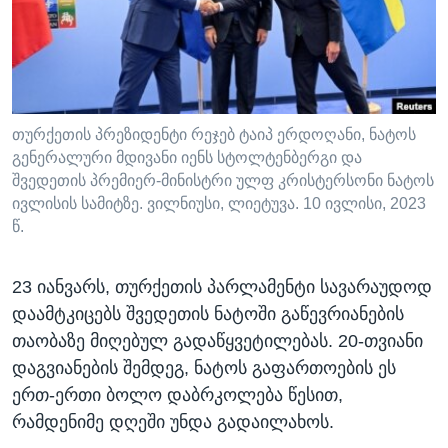
ᲡᲢᲣᲓᲘᲐ ᲕᲐᲨᲘᲜᲒᲢᲝᲜᲘ
ᲔᲙᲝᲜᲝᲛᲘᲙᲐ
Learning English
ᲯᲐᲜᲛᲠᲗᲔᲚᲝᲑᲐ
ᲗᲕᲐᲚᲘ ᲒᲕᲐᲓᲔᲕᲜᲔᲗ
ᲛᲔᲪᲜᲘᲔᲠᲔᲑᲐ
ᲘᲜᲢᲔᲠᲕᲘᲣ
თურქეთის პრეზიდენტი რეჯებ ტაიპ ერდოღანი, ნატოს
გენერალური მდივანი იენს სტოლტენბერგი და
ᲙᲣᲚᲢᲣᲠᲐ
შვედეთის პრემიერ-მინისტრი ულფ კრისტერსონი ნატოს
ენები
ᲒᲐᲚᲘᲚᲔᲝ
ივლისის სამიტზე. ვილნიუსი, ლიეტუვა. 10 ივლისი, 2023
წ.
ᲓᲔᲖᲘᲜᲤᲝᲠᲛᲐᲪᲘᲐ
23 იანვარს, თურქეთის პარლამენტი სავარაუდოდ
დაამტკიცებს შვედეთის ნატოში გაწევრიანების
თაობაზე მიღებულ გადაწყვეტილებას. 20-თვიანი
დაგვიანების შემდეგ, ნატოს გაფართოების ეს
ერთ-ერთი ბოლო დაბრკოლება წესით,
რამდენიმე დღეში უნდა გადაილახოს.