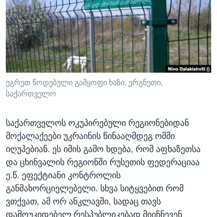
ᲡᲢᲣᲓᲘᲐ ᲕᲐᲨᲘᲜᲒᲢᲝᲜᲘ
ᲔᲙᲝᲜᲝᲛᲘᲙᲐ
Learning English
ᲯᲐᲜᲛᲠᲗᲔᲚᲝᲑᲐ
ᲗᲕᲐᲚᲘ ᲒᲕᲐᲓᲔᲕᲜᲔᲗ
ᲛᲔᲪᲜᲘᲔᲠᲔᲑᲐ
ᲘᲜᲢᲔᲠᲕᲘᲣ
ᲙᲣᲚᲢᲣᲠᲐ
ეგრეთ წოდებული გამყოფი ხაზი, ერგნეთი,
ენები
საქართველო
ᲒᲐᲚᲘᲚᲔᲝ
ᲓᲔᲖᲘᲜᲤᲝᲠᲛᲐᲪᲘᲐ
საქართველოს ოკუპირებული რეგიონებიდან
მოქალაქეები უკრაინის წინააღმდეგ ომში
იღუპებიან. ეს იმის გამო ხდება, რომ აფხაზეთსა
და ცხინვალის რეგიონში რუსეთის ფედერაციაა
ე.წ. ეფექტიანი კონტროლის
განმახორციელებელი. სხვა სიტყვებით რომ
ვთქვათ, ამ ორ ანკლავში, სადაც თავს
დამოუკიდებელ რესპუბლიკებად მიიჩნევენ