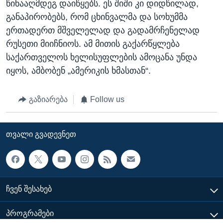
წინააღმდეგ დაიწყებს. ეს შიში კი დიდწილად,
განაპირობებს, რომ ცხინვალმა და სოხუმმა
ერთადერთ მშველელად და გადამრჩენელად
რუსეთი მიიჩნიოს. ამ მითის გაქარწყლება
საქართველოს ხელისუფლების ამოცანა უნდა
იყოს, ამბობენ „ამერიკის ხმასთან“.
გაზიარება
Follow us
ᲗᲕᲐᲚᲘ ᲒᲕᲐᲓᲔᲕᲜᲔᲗ
ᲩᲕᲔᲜ ᲨᲔᲡᲐᲮᲔᲑ
ᲞᲠᲝᲒᲠᲐᲛᲔᲑᲘ