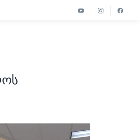
ს
ლოს