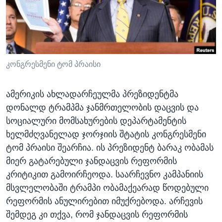
ᲡᲢᲣᲓᲘᲐ ᲕᲐᲨᲘᲜᲒᲢᲝᲜᲘ
ᲔᲙᲝᲜᲝᲛᲘᲙᲐ
Learning English
ᲯᲐᲜᲛᲠᲗᲔᲚᲝᲑᲐ
ᲗᲕᲐᲚᲘ ᲒᲕᲐᲓᲔᲕᲜᲔᲗ
ᲛᲔᲪᲜᲘᲔᲠᲔᲑᲐ
ᲘᲜᲢᲔᲠᲕᲘᲣ
კონგრესმენი ტომ პრაისი
ᲙᲣᲚᲢᲣᲠᲐ
ენები
ამერიკის ახლადარჩეულმა პრეზიდენტმა
ᲒᲐᲚᲘᲚᲔᲝ
დონალდ ტრამპმა ჯანმრთელობის დაცვის და
ᲓᲔᲖᲘᲜᲤᲝᲠᲛᲐᲪᲘᲐ
სოციალური მომსახურების დეპარტამენტის
ხელმძღვანელად ჯორჯიის შტატის კონგრესმენი
ტომ პრაისი შეარჩია. ის პრეზიდენტ ბარაკ ობამას
მიერ გატარებული ჯანდაცვის რეფორმის
კრიტიკით გამოირჩეოდა. საარჩევნო კამპანიის
მსვლელობაში ტრამპი ობამაქეარად წოდებული
რეფორმის ანულირებით იმუქრებოდა. არჩევის
შემდეგ კი თქვა, რომ ჯანდაცვის რეფორმის