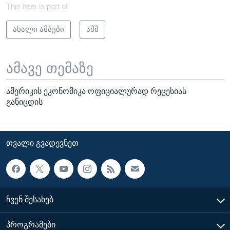
This item is part of
ახალი ამბები
აშშ
ამავე თემაზე
ამერიკის ეკონომიკა ოფიციალურად რეცესიას
განიცდის
ᲗᲕᲐᲚᲘ ᲒᲕᲐᲓᲔᲕᲜᲔᲗ
ᲩᲕᲔᲜ ᲨᲔᲡᲐᲮᲔᲑ
ᲞᲠᲝᲒᲠᲐᲛᲔᲑᲘ