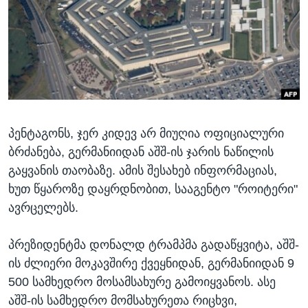
ᲡᲢᲣᲓᲘᲐ ᲕᲐᲨᲘᲜᲒᲢᲝᲜᲘ
ᲔᲙᲝᲜᲝᲛᲘᲙᲐ
Learning English
ᲯᲐᲜᲛᲠᲗᲔᲚᲝᲑᲐ
ᲗᲕᲐᲚᲘ ᲒᲕᲐᲓᲔᲕᲜᲔᲗ
ᲛᲔᲪᲜᲘᲔᲠᲔᲑᲐ
ᲘᲜᲢᲔᲠᲕᲘᲣ
ᲙᲣᲚᲢᲣᲠᲐ
ენები
პენტაგონს, ჯერ კიდევ არ მიუღია ოფიციალური
ᲒᲐᲚᲘᲚᲔᲝ
ბრძანება, გერმანიიდან აშშ-ის ჯარის ნაწილის
ᲓᲔᲖᲘᲜᲤᲝᲠᲛᲐᲪᲘᲐ
გაყვანის თაობაზე. ამის შესახებ ინფორმაციას,
ხუთ წყაროზე დაყრდნობით, სააგენტო "როიტერი"
ავრცელებს.
პრეზიდენტმა დონალდ ტრამპმა გადაწყვიტა, აშშ-
ის ძლიერი მოკავშირე ქვეყნიდან, გერმანიიდან 9
500 სამხედრო მოსამსახურე გამოიყვანოს. ასე
აშშ-ის სამხედრო მომსახურეთა რიცხვი,