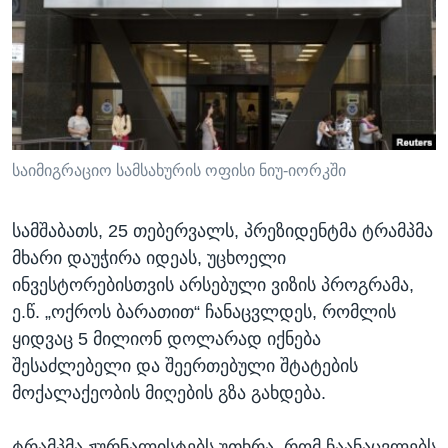
ᲡᲢᲣᲓᲘᲐ ᲕᲐᲨᲘᲜᲒᲢᲝᲜᲘ
ᲔᲙᲝᲜᲝᲛᲘᲙᲐ
Learning English
ᲯᲐᲜᲛᲠᲗᲔᲚᲝᲑᲐ
ᲗᲕᲐᲚᲘ ᲒᲕᲐᲓᲔᲕᲜᲔᲗ
ᲛᲔᲪᲜᲘᲔᲠᲔᲑᲐ
ᲘᲜᲢᲔᲠᲕᲘᲣ
ᲙᲣᲚᲢᲣᲠᲐ
საიმიგრაციო სამსახურის ოფისი ნიუ-იორკში
ენები
ᲒᲐᲚᲘᲚᲔᲝ
სამშაბათს, 25 თებერვალს, პრეზიდენტმა ტრამპმა
ᲓᲔᲖᲘᲜᲤᲝᲠᲛᲐᲪᲘᲐ
მხარი დაუჭირა იდეას, უცხოელი
ინვესტორებისთვის არსებული ვიზის პროგრამა,
ე.წ. „ოქროს ბარათით“ ჩანაცვლდეს, რომლის
ყიდვაც 5 მილიონ დოლარად იქნება
შესაძლებელი და შეერთებული შტატების
მოქალაქეობის მიღების გზა გახდება.
ტრამპმა ჟურნალისტებს უთხრა, რომ ჩაანაცვლებს