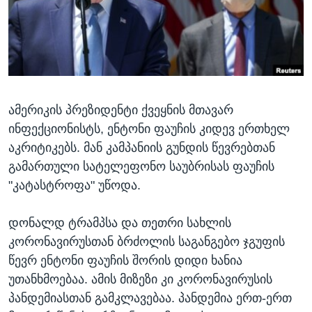
ᲡᲢᲣᲓᲘᲐ ᲕᲐᲨᲘᲜᲒᲢᲝᲜᲘ
ᲔᲙᲝᲜᲝᲛᲘᲙᲐ
Learning English
ᲯᲐᲜᲛᲠᲗᲔᲚᲝᲑᲐ
ᲗᲕᲐᲚᲘ ᲒᲕᲐᲓᲔᲕᲜᲔᲗ
ᲛᲔᲪᲜᲘᲔᲠᲔᲑᲐ
ᲘᲜᲢᲔᲠᲕᲘᲣ
ამერიკის პრეზიდენტი ქვეყნის მთავარ
ᲙᲣᲚᲢᲣᲠᲐ
ენები
ინფექციონისტს, ენტონი ფაუჩის კიდევ ერთხელ
ᲒᲐᲚᲘᲚᲔᲝ
აკრიტიკებს. მან კამპანიის გუნდის წევრებთან
ᲓᲔᲖᲘᲜᲤᲝᲠᲛᲐᲪᲘᲐ
გამართული სატელეფონო საუბრისას ფაუჩის
"კატასტროფა" უწოდა.
დონალდ ტრამპსა და თეთრი სახლის
კორონავირუსთან ბრძოლის საგანგებო ჯგუფის
წევრ ენტონი ფაუჩის შორის დიდი ხანია
უთანხმოებაა. ამის მიზეზი კი კორონავირუსის
პანდემიასთან გამკლავებაა. პანდემია ერთ-ერთ