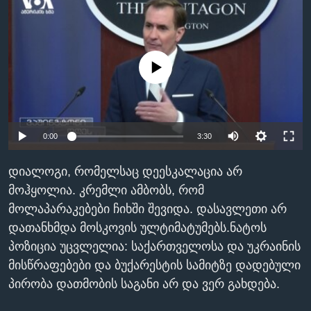
ᲡᲢᲣᲓᲘᲐ ᲕᲐᲨᲘᲜᲒᲢᲝᲜᲘ
ᲔᲙᲝᲜᲝᲛᲘᲙᲐ
Learning English
ᲯᲐᲜᲛᲠᲗᲔᲚᲝᲑᲐ
ᲗᲕᲐᲚᲘ ᲒᲕᲐᲓᲔᲕᲜᲔᲗ
ᲛᲔᲪᲜᲘᲔᲠᲔᲑᲐ
No media source currently available
ᲘᲜᲢᲔᲠᲕᲘᲣ
ᲙᲣᲚᲢᲣᲠᲐ
ენები
0:00
3:30
ᲒᲐᲚᲘᲚᲔᲝ
ᲓᲔᲖᲘᲜᲤᲝᲠᲛᲐᲪᲘᲐ
დიალოგი, რომელსაც დეესკალაცია არ
მოჰყოლია. კრემლი ამბობს, რომ
მოლაპარაკებები ჩიხში შევიდა. დასავლეთი არ
დათანხმდა მოსკოვის ულტიმატუმებს.ნატოს
პოზიცია უცვლელია: საქართველოსა და უკრაინის
მისწრაფებები და ბუქარესტის სამიტზე დადებული
პირობა დათმობის საგანი არ და ვერ გახდება.