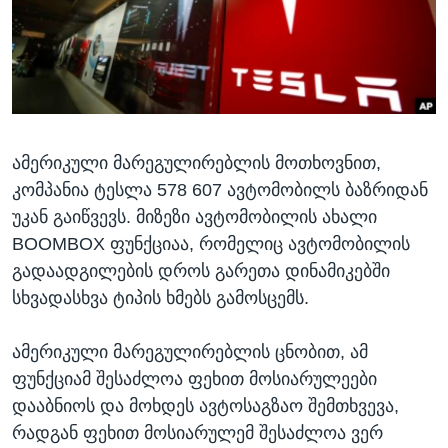
ᲡᲢᲣᲓᲘᲐ ᲕᲐᲨᲘᲜᲒᲢᲝᲜᲘ
ᲔᲙᲝᲜᲝᲛᲘᲙᲐ
Learning English
ᲯᲐᲜᲛᲠᲗᲔᲚᲝᲑᲐ
ᲗᲕᲐᲚᲘ ᲒᲕᲐᲓᲔᲕᲜᲔᲗ
ᲛᲔᲪᲜᲘᲔᲠᲔᲑᲐ
ᲘᲜᲢᲔᲠᲕᲘᲣ
ამერიკული მარეგულირებლის მოთხოვნით,
ᲙᲣᲚᲢᲣᲠᲐ
ენები
კომპანია ტესლა 578 607 ავტომობილს ბაზრიდან
ᲒᲐᲚᲘᲚᲔᲝ
უკან გაიწვევს. მიზეზი ავტომობილის ახალი
ᲓᲔᲖᲘᲜᲤᲝᲠᲛᲐᲪᲘᲐ
BOOMBOX ფუნქციაა, რომელიც ავტომობილის
გადაადგილების დროს გარეთა დინამიკებში
სხვადასხვა ტიპის ხმებს გამოსცემს.
ამერიკული მარეგულირებლის ცნობით, ამ
ფუნქციამ შესაძლოა ფეხით მოსიარულეები
დააბნიოს და მოხდეს ავტოსაგზაო შემთხვევა,
რადგან ფეხით მოსიარულემ შესაძლოა ვერ