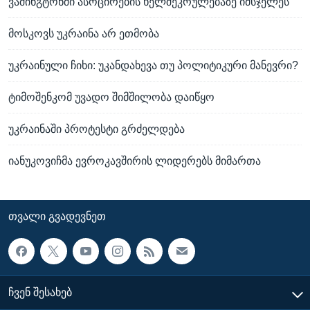
ვაშინგტონში ასოცირების ხელშეკრულებაზე იმსჯელეს
მოსკოვს უკრაინა არ ეთმობა
უკრაინული ჩიხი: უკანდახევა თუ პოლიტიკური მანევრი?
ტიმოშენკომ უვადო შიმშილობა დაიწყო
უკრაინაში პროტესტი გრძელდება
იანუკოვიჩმა ევროკავშირის ლიდერებს მიმართა
ᲗᲕᲐᲚᲘ ᲒᲕᲐᲓᲔᲕᲜᲔᲗ
ᲩᲕᲔᲜ ᲨᲔᲡᲐᲮᲔᲑ