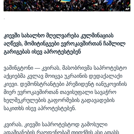
ᲡᲢᲣᲓᲘᲐ ᲕᲐᲨᲘᲜᲒᲢᲝᲜᲘ
ᲔᲙᲝᲜᲝᲛᲘᲙᲐ
Learning English
ᲯᲐᲜᲛᲠᲗᲔᲚᲝᲑᲐ
.
ᲗᲕᲐᲚᲘ ᲒᲕᲐᲓᲔᲕᲜᲔᲗ
ᲛᲔᲪᲜᲘᲔᲠᲔᲑᲐ
კიევში სახალხო მღელვარება კულმინაციას
ᲘᲜᲢᲔᲠᲕᲘᲣ
აღწევს, მომიტინგეები ევროკავშირთან ჩაშლილ
ᲙᲣᲚᲢᲣᲠᲐ
გარიგებას ისევ აპროტესტებენ
ენები
ᲒᲐᲚᲘᲚᲔᲝ
ᲕᲐᲨᲘᲜᲒᲢᲝᲜᲘ —
კვირას, მასობრივმა საპროტესტო
ᲓᲔᲖᲘᲜᲤᲝᲠᲛᲐᲪᲘᲐ
აქციებმა კვლავ მოიცვა უკრაინის დედაქალაქი
კიევი. დემონსტრანტები პრეზიდენტ იანუკოვიჩის
მიერ ევროკავშირთან თავისუფალი სავაჭრო
ხელშეკრულების გაფორმების გადავადების
საკითხს ისევ აპროტესტებენ.
კვირას, კიევში საპროტესტოდ გამოსული
ადამიანების რაოდენობამ თითქმის ასი ათასს