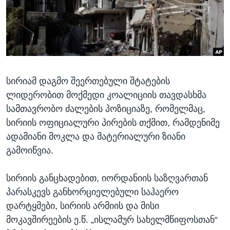
ᲡᲢᲣᲓᲘᲐ ᲕᲐᲨᲘᲜᲒᲢᲝᲜᲘ
ᲔᲙᲝᲜᲝᲛᲘᲙᲐ
Learning English
ᲯᲐᲜᲛᲠᲗᲔᲚᲝᲑᲐ
ᲗᲕᲐᲚᲘ ᲒᲕᲐᲓᲔᲕᲜᲔᲗ
ᲛᲔᲪᲜᲘᲔᲠᲔᲑᲐ
ᲘᲜᲢᲔᲠᲕᲘᲣ
სირიამ დაგმო შეერთებული შტატების
ᲙᲣᲚᲢᲣᲠᲐ
ენები
ლიდერობით მოქმედი კოალიციის თავდასხმა
ᲒᲐᲚᲘᲚᲔᲝ
სამთავრობო ძალების პოზიციაზე, რომელმაც,
ᲓᲔᲖᲘᲜᲤᲝᲠᲛᲐᲪᲘᲐ
სირიის ოფიციალური პირების თქმით, რამდენიმე
ადამიანი მოკლა და მატერიალური ზიანი
გამოიწვია.
სირიის განცხადებით, იორდანიის საზღვართან
პარასკევს განხორციელებული საჰაერო
დარტყმები, სირიის არმიის და მისი
მოკავშირეების ე.წ. „ისლამურ სახელმწიფოსთან“