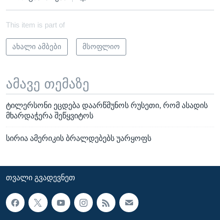
This item is part of
ახალი ამბები
მსოფლიო
ამავე თემაზე
ტილერსონი ეცდება დაარწმუნოს რუსეთი, რომ ასადის
მხარდაჭერა შეწყვიტოს
სირია ამერიკის ბრალდებებს უარყოფს
ᲗᲕᲐᲚᲘ ᲒᲕᲐᲓᲔᲕᲜᲔᲗ