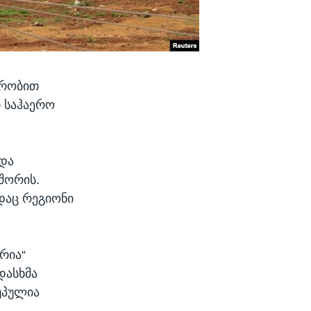
ურობით
ი საჰაერო
ოდა
შორის.
დაც რეგიონი
რია“
დასხმა
უპულია