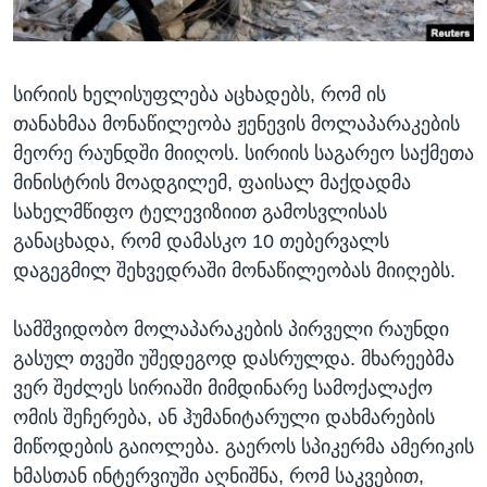
ᲡᲢᲣᲓᲘᲐ ᲕᲐᲨᲘᲜᲒᲢᲝᲜᲘ
ᲔᲙᲝᲜᲝᲛᲘᲙᲐ
Learning English
ᲯᲐᲜᲛᲠᲗᲔᲚᲝᲑᲐ
სირიის ხელისუფლება აცხადებს, რომ ის
ᲗᲕᲐᲚᲘ ᲒᲕᲐᲓᲔᲕᲜᲔᲗ
ᲛᲔᲪᲜᲘᲔᲠᲔᲑᲐ
თანახმაა მონაწილეობა ჟენევის მოლაპარაკების
ᲘᲜᲢᲔᲠᲕᲘᲣ
მეორე რაუნდში მიიღოს. სირიის საგარეო საქმეთა
ᲙᲣᲚᲢᲣᲠᲐ
მინისტრის მოადგილემ, ფაისალ მაქდადმა
ენები
სახელმწიფო ტელევიზიით გამოსვლისას
ᲒᲐᲚᲘᲚᲔᲝ
განაცხადა, რომ დამასკო 10 თებერვალს
ᲓᲔᲖᲘᲜᲤᲝᲠᲛᲐᲪᲘᲐ
დაგეგმილ შეხვედრაში მონაწილეობას მიიღებს.
სამშვიდობო მოლაპარაკების პირველი რაუნდი
გასულ თვეში უშედეგოდ დასრულდა. მხარეებმა
ვერ შეძლეს სირიაში მიმდინარე სამოქალაქო
ომის შეჩერება, ან ჰუმანიტარული დახმარების
მიწოდების გაიოლება. გაეროს სპიკერმა ამერიკის
ხმასთან ინტერვიუში აღნიშნა, რომ საკვებით,