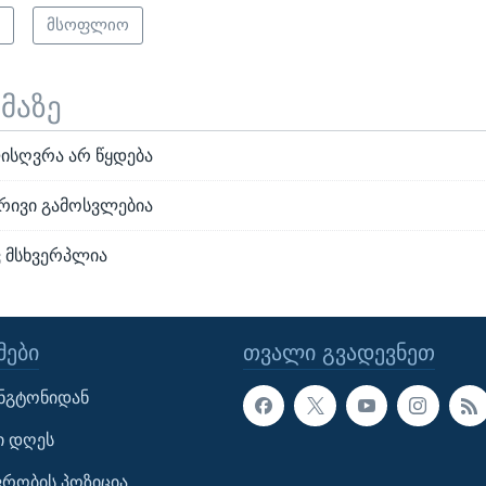
ი
მსოფლიო
ემაზე
ლისღვრა არ წყდება
ბრივი გამოსვლებია
ვ მსხვერპლია
ᲔᲑᲘ
ᲗᲕᲐᲚᲘ ᲒᲕᲐᲓᲔᲕᲜᲔᲗ
ინგტონიდან
ი დღეს
ავრობის პოზიცია