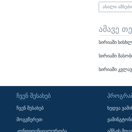
ახალი ამბებ
ამავე თ
სირიაში სისხ
სირიაში მასო
სირიაში კვლა
ᲩᲕᲔᲜ ᲨᲔᲡᲐᲮᲔᲑ
ᲞᲠᲝᲒᲠᲐᲛ
Learning English
ჩვენ შესახებ
ხედვა ვაშ
ᲗᲕᲐᲚᲘ ᲒᲕᲐᲓᲔᲕᲜᲔᲗ
მოგვწერეთ
ვაშინგტონ
კონფიდენციალურობა
აშშ-ის მთ