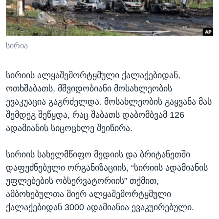
ᲡᲢᲣᲓᲘᲐ ᲕᲐᲨᲘᲜᲒᲢᲝᲜᲘ
ᲔᲙᲝᲜᲝᲛᲘᲙᲐ
Learning English
ᲯᲐᲜᲛᲠᲗᲔᲚᲝᲑᲐ
ᲗᲕᲐᲚᲘ ᲒᲕᲐᲓᲔᲕᲜᲔᲗ
ᲛᲔᲪᲜᲘᲔᲠᲔᲑᲐ
სირია
ᲘᲜᲢᲔᲠᲕᲘᲣ
სირიის ალყაშემორტყმული ქალაქებიდან,
ᲙᲣᲚᲢᲣᲠᲐ
ოთხშაბათს, მშვიდობიანი მოსახლეობის
ენები
ᲒᲐᲚᲘᲚᲔᲝ
ევაკუაცია გაგრძელდა. მოსახლეობის გაყვანა მას
შემდეგ შეწყდა, რაც შაბათს დაბომბვამ 126
ᲓᲔᲖᲘᲜᲤᲝᲠᲛᲐᲪᲘᲐ
ადამიანის სიცოცხლე შეიწირა.
სირიის სახელმწიფო მედიის და ბრიტანეთში
დაფუძნებული ორგანიზაციის, “სირიის ადამიანის
უფლებების ობსერვატორიის” თქმით,
ამბოხებულთა მიერ ალყაშემორტყმული
ქალაქებიდან 3000 ადამიანია ევაკუირებული.