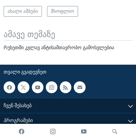
ახალი ამბები
მსოფლიო
ამავე თემაზე
რუსეთში კვლავ ანტისამთავრობო გამოსვლებია
ᲗᲕᲐᲚᲘ ᲒᲕᲐᲓᲔᲕᲜᲔᲗ
ᲩᲕᲔᲜ ᲨᲔᲡᲐᲮᲔᲑ
ᲞᲠᲝᲒᲠᲐᲛᲔᲑᲘ