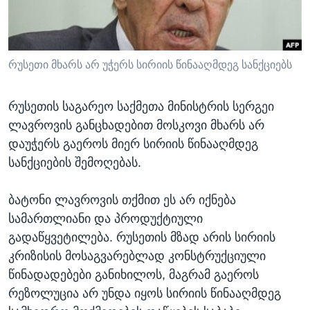
ᲡᲢᲣᲓᲘᲐ ᲕᲐᲨᲘᲜᲒᲢᲝᲜᲘ
ᲔᲙᲝᲜᲝᲛᲘᲙᲐ
Learning English
ᲯᲐᲜᲛᲠᲗᲔᲚᲝᲑᲐ
ᲗᲕᲐᲚᲘ ᲒᲕᲐᲓᲔᲕᲜᲔᲗ
ᲛᲔᲪᲜᲘᲔᲠᲔᲑᲐ
რუსეთი მხარს არ უჭერს სირიის წინააღმდეგ სანქციებს
ᲘᲜᲢᲔᲠᲕᲘᲣ
რუსეთის საგარეო საქმეთა მინისტრის სერგეი
ᲙᲣᲚᲢᲣᲠᲐ
ლავროვის განცხადებით მოსკოვი მხარს არ
ენები
ᲒᲐᲚᲘᲚᲔᲝ
დაუჭერს გაეროს მიერ სირიის წინააღმდეგ
სანქციების შემოღებას.
ᲓᲔᲖᲘᲜᲤᲝᲠᲛᲐᲪᲘᲐ
ბატონი ლავროვის თქმით ეს არ იქნება
სამართლიანი და პროდუქტიული
გადაწყვეტილება. რუსეთის მზად არის სირიის
კრიზისის მოსაგვარებლად კონსტრუქციული
წინადადებები განიხილოს, მაგრამ გაეროს
რეზოლუცია არ უნდა იყოს სირიის წინააღმდეგ