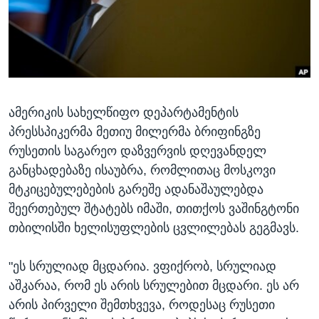
ᲡᲢᲣᲓᲘᲐ ᲕᲐᲨᲘᲜᲒᲢᲝᲜᲘ
ᲔᲙᲝᲜᲝᲛᲘᲙᲐ
Learning English
ᲯᲐᲜᲛᲠᲗᲔᲚᲝᲑᲐ
ᲗᲕᲐᲚᲘ ᲒᲕᲐᲓᲔᲕᲜᲔᲗ
ᲛᲔᲪᲜᲘᲔᲠᲔᲑᲐ
ᲘᲜᲢᲔᲠᲕᲘᲣ
ამერიკის სახელწიფო დეპარტამენტის
ᲙᲣᲚᲢᲣᲠᲐ
ენები
პრესსპიკერმა მეთიუ მილერმა ბრიფინგზე
ᲒᲐᲚᲘᲚᲔᲝ
რუსეთის საგარეო დაზვერვის დღევანდელ
ᲓᲔᲖᲘᲜᲤᲝᲠᲛᲐᲪᲘᲐ
განცხადებაზე ისაუბრა, რომლითაც მოსკოვი
მტკიცებულებების გარეშე ადანაშაულებდა
შეერთებულ შტატებს იმაში, თითქოს ვაშინგტონი
თბილისში ხელისუფლების ცვლილებას გეგმავს.
"ეს სრულიად მცდარია. ვფიქრობ, სრულიად
აშკარაა, რომ ეს არის სრულებით მცდარი. ეს არ
არის პირველი შემთხვევა, როდესაც რუსეთი