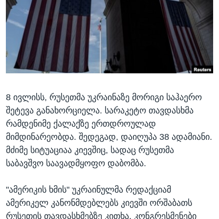
ᲡᲢᲣᲓᲘᲐ ᲕᲐᲨᲘᲜᲒᲢᲝᲜᲘ
ᲔᲙᲝᲜᲝᲛᲘᲙᲐ
Learning English
ᲯᲐᲜᲛᲠᲗᲔᲚᲝᲑᲐ
ᲗᲕᲐᲚᲘ ᲒᲕᲐᲓᲔᲕᲜᲔᲗ
ᲛᲔᲪᲜᲘᲔᲠᲔᲑᲐ
ᲘᲜᲢᲔᲠᲕᲘᲣ
ᲙᲣᲚᲢᲣᲠᲐ
ენები
8 ივლისს, რუსეთმა უკრაინაზე მორიგი საჰაერო
ᲒᲐᲚᲘᲚᲔᲝ
შეტევა განახორციელა. სარაკეტო თავდასხმა
ᲓᲔᲖᲘᲜᲤᲝᲠᲛᲐᲪᲘᲐ
რამდენიმე ქალაქზე ერთდროულად
მიმდინარეობდა. შედეგად, დაიღუპა 38 ადამიანი.
მძიმე სიტუაციაა კიევშიც, სადაც რუსეთმა
საბავშვო საავადმყოფო დაბომბა.
"ამერიკის ხმის" უკრაინულმა რედაქციამ
ამერიკელ კანონმდებლებს კიევში ორშაბათს
რუსეთის თავდასხმებზე კითხა. კონგრესმენები